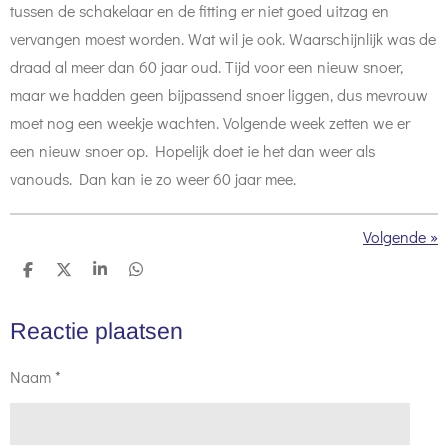
tussen de schakelaar en de fitting er niet goed uitzag en
vervangen moest worden. Wat wil je ook. Waarschijnlijk was de
draad al meer dan 60 jaar oud. Tijd voor een nieuw snoer,
maar we hadden geen bijpassend snoer liggen, dus mevrouw
moet nog een weekje wachten. Volgende week zetten we er
een nieuw snoer op. Hopelijk doet ie het dan weer als
vanouds. Dan kan ie zo weer 60 jaar mee.
Volgende
»
D
D
S
D
e
e
h
e
l
e
a
l
e
l
r
e
Reactie plaatsen
n
e
n
Naam *